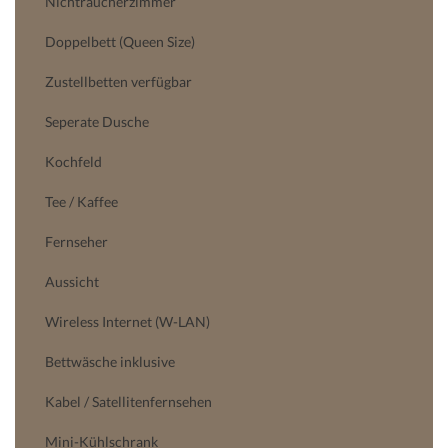
Nichtraucherzimmer
Doppelbett (Queen Size)
Zustellbetten verfügbar
Seperate Dusche
Kochfeld
Tee / Kaffee
Fernseher
Aussicht
Wireless Internet (W-LAN)
Bettwäsche inklusive
Kabel / Satellitenfernsehen
Mini-Kühlschrank