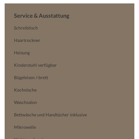
Service & Ausstattung
Schreibtisch
Haartrockner
Heizung
Kinderstuhl verfügbar
Bügeleisen /-brett
Kochnische
Waschsalon
Bettwäsche und Handtücher inklusive
Mikrowelle